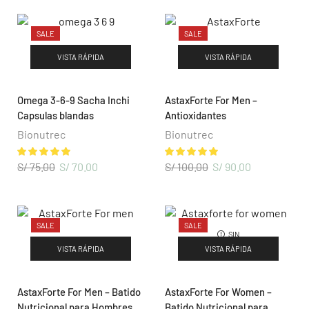
SALE
SALE
VISTA RÁPIDA
VISTA RÁPIDA
Omega 3-6-9 Sacha Inchi
AstaxForte For Men –
Capsulas blandas
Antioxidantes
Bionutrec
Bionutrec
S/
75.00
S/
70.00
S/
100.00
S/
90.00
SALE
SALE
SIN
EXISTENCIAS
VISTA RÁPIDA
VISTA RÁPIDA
AstaxForte For Men – Batido
AstaxForte For Women –
Nutricional para Hombres
Batido Nutricional para