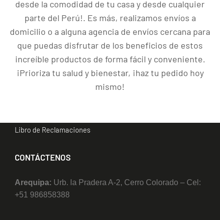
desde la comodidad de tu casa y desde cualquier
Energía y Vitalidad
parte del Perú!. Es más, realizamos envíos a
domicilio o a alguna agencia de envíos cercana para
DISTRIBUIDORES
que puedas disfrutar de los beneficios de estos
increíble productos de forma fácil y conveniente.
Blog & Noticias
¡Prioriza tu salud y bienestar, ¡haz tu pedido hoy
Nuevo Distribuidor
mismo!
Oportunidad de Negocio
Términos y Condiciones
Libro de Reclamaciones
CONTÁCTENOS
Arequipa:
Urb. la Pradera A-2, Cerro Colorado – Cel:
+51 986858388