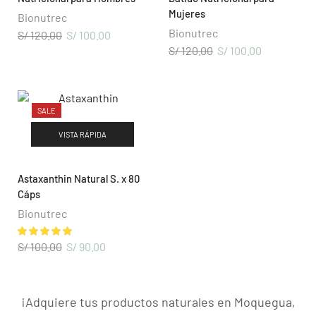
Mujeres
Bionutrec
Bionutrec
S/
120.00
S/
100.00
S/
120.00
S/
100.00
SALE
VISTA RÁPIDA
Astaxanthin Natural S. x 80
Cáps
NUESTROS PRODUCTOS
Bionutrec
Cuidado Personal
S/
100.00
S/
90.00
Nutrición Diaria
Wellness Mujer
¡Adquiere tus productos naturales en Moquegua,
Wellness Hombre