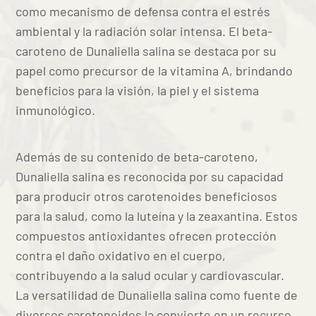
como mecanismo de defensa contra el estrés
ambiental y la radiación solar intensa. El beta-
DISTRIBUIDORES
caroteno de Dunaliella salina se destaca por su
Blog & Noticias
papel como precursor de la vitamina A, brindando
beneficios para la visión, la piel y el sistema
Nuevo Distribuidor
inmunológico.
Oportunidad de Negocio
Términos y Condiciones
Además de su contenido de beta-caroteno,
Libro de Reclamaciones
Dunaliella salina es reconocida por su capacidad
para producir otros carotenoides beneficiosos
CONTÁCTENOS
para la salud, como la luteína y la zeaxantina. Estos
compuestos antioxidantes ofrecen protección
Arequipa:
Urb. la Pradera A-2, Cerro Colorado – Cel:
contra el daño oxidativo en el cuerpo,
+51 986858388
contribuyendo a la salud ocular y cardiovascular.
La versatilidad de Dunaliella salina como fuente de
diversos carotenoides la convierte en un recurso