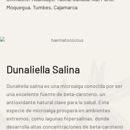
Moquegua,
Tumbes,
Cajamarca
Dunaliella Salina
NUESTROS PRODUCTOS
Dunaliella salina es una microalga conocida por ser
Cuidado Personal
una excelente fuente de beta-caroteno, un
Nutrición Diaria
antioxidante natural clave para la salud. Esta
Wellness Mujer
especie de microalga prospera en ambientes
extremos, como lagunas hipersalinas, donde
Wellness Hombre
desarrolla altas concentraciones de beta-caroteno
Energía y Vitalidad