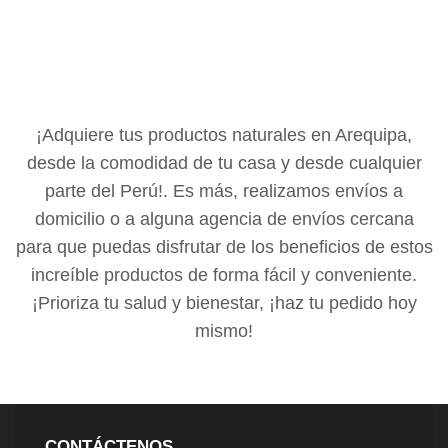
Cuidado Personal
Nutrición Diaria
Wellness Mujer
Wellness Hombre
¡Adquiere tus productos naturales en Arequipa,
Energía y Vitalidad
desde la comodidad de tu casa y desde cualquier
parte del Perú!. Es más, realizamos envíos a
DISTRIBUIDORES
domicilio o a alguna agencia de envíos cercana
para que puedas disfrutar de los beneficios de estos
Blog & Noticias
increíble productos de forma fácil y conveniente.
Nuevo Distribuidor
¡Prioriza tu salud y bienestar, ¡haz tu pedido hoy
Oportunidad de Negocio
mismo!
Términos y Condiciones
Libro de Reclamaciones
CONTÁCTENOS