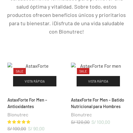
salud óptima y vitalidad. Sobre todo, estos
productos ofrecen beneficios únicos y prioritarios
para tu bienestar. ¡Disfruta de una vida saludable
con Bionutrec!
NUESTROS PRODUCTOS
SALE
SALE
Cuidado Personal
VISTA RÁPIDA
VISTA RÁPIDA
Nutrición Diaria
Wellness Mujer
AstaxForte For Men –
AstaxForte For Men – Batido
Wellness Hombre
Antioxidantes
Nutricional para Hombres
Energía y Vitalidad
Bionutrec
Bionutrec
S/
120.00
S/
100.00
S/
100.00
S/
90.00
DISTRIBUIDORES