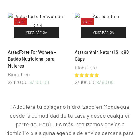
Blog & Noticias
Nuevo Distribuidor
SALE
SALE
SIN
EXISTENCIAS
Oportunidad de Negocio
VISTA RÁPIDA
VISTA RÁPIDA
Términos y Condiciones
AstaxForte For Women –
Astaxanthin Natural S. x 80
Libro de Reclamaciones
Batido Nutricional para
Cáps
Mujeres
Bionutrec
CONTÁCTENOS
Bionutrec
S/
120.00
S/
100.00
S/
100.00
S/
90.00
Arequipa:
Urb. la Pradera A-2, Cerro Colorado – Cel:
+51 986858388
¡Adquiere tu colágeno hidrolizado en Moquegua
desde la comodidad de tu casa y desde cualquier
parte del Perú!. Es más, realizamos envíos a
domicilio o a alguna agencia de envíos cercana para
Copyright © 2024
www.bionutrec.com
| Todos los derechos