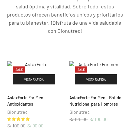
salud óptima y vitalidad. Sobre todo, estos
productos ofrecen beneficios únicos y prioritarios
para tu bienestar. ¡Disfruta de una vida saludable
con Bionutrec!
NUESTROS PRODUCTOS
SALE
SALE
Cuidado Personal
VISTA RÁPIDA
VISTA RÁPIDA
Nutrición Diaria
Wellness Mujer
AstaxForte For Men –
AstaxForte For Men – Batido
Antioxidantes
Nutricional para Hombres
Wellness Hombre
Bionutrec
Bionutrec
Energía y Vitalidad
S/
120.00
S/
100.00
S/
100.00
S/
90.00
DISTRIBUIDORES