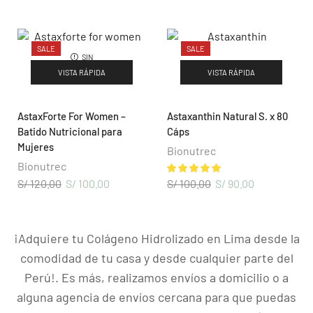
Blog & Noticias
SALE
SALE
Nuevo Distribuidor
SIN
EXISTENCIAS
VISTA RÁPIDA
VISTA RÁPIDA
Oportunidad de Negocio
Términos y Condiciones
AstaxForte For Women –
Astaxanthin Natural S. x 80
Libro de Reclamaciones
Batido Nutricional para
Cáps
Mujeres
Bionutrec
CONTÁCTENOS
Bionutrec
S/
120.00
S/
100.00
S/
100.00
S/
90.00
Arequipa:
Urb. la Pradera A-2, Cerro Colorado – Cel:
+51 986858388
¡Adquiere tu Colágeno Hidrolizado en Lima desde la
comodidad de tu casa y desde cualquier parte del
Perú!. Es más, realizamos envíos a domicilio o a
alguna agencia de envíos cercana para que puedas