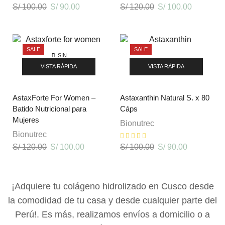
S/
100.00
S/
90.00
S/
120.00
S/
100.00
DISTRIBUIDORES
Blog & Noticias
SALE
SALE
Nuevo Distribuidor
SIN
EXISTENCIAS
VISTA RÁPIDA
VISTA RÁPIDA
Oportunidad de Negocio
Términos y Condiciones
AstaxForte For Women –
Astaxanthin Natural S. x 80
Libro de Reclamaciones
Batido Nutricional para
Cáps
Mujeres
Bionutrec
CONTÁCTENOS
Bionutrec
S/
120.00
S/
100.00
S/
100.00
S/
90.00
Arequipa:
Urb. la Pradera A-2, Cerro Colorado – Cel:
+51 986858388
¡Adquiere tu colágeno hidrolizado en Cusco desde
la comodidad de tu casa y desde cualquier parte del
Perú!. Es más, realizamos envíos a domicilio o a