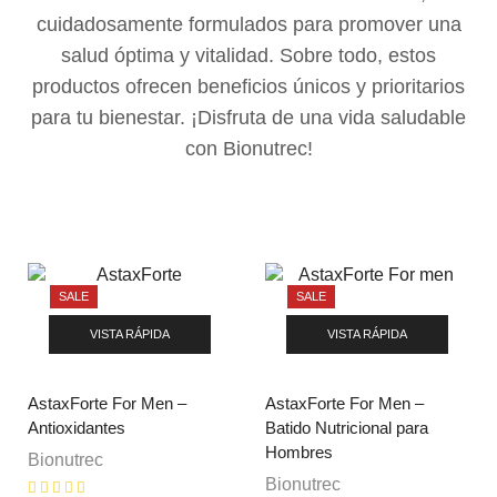
cuidadosamente formulados para promover una
salud óptima y vitalidad. Sobre todo, estos
productos ofrecen beneficios únicos y prioritarios
para tu bienestar. ¡Disfruta de una vida saludable
con Bionutrec!
NUESTROS PRODUCTOS
SALE
SALE
Cuidado Personal
VISTA RÁPIDA
VISTA RÁPIDA
Nutrición Diaria
Wellness Mujer
AstaxForte For Men –
AstaxForte For Men –
Antioxidantes
Batido Nutricional para
Wellness Hombre
Hombres
Bionutrec
Energía y Vitalidad
Bionutrec