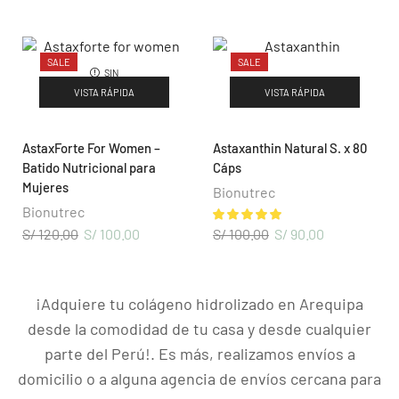
Blog & Noticias
SALE
SALE
Nuevo Distribuidor
SIN
EXISTENCIAS
VISTA RÁPIDA
VISTA RÁPIDA
Oportunidad de Negocio
Términos y Condiciones
AstaxForte For Women –
Astaxanthin Natural S. x 80
Libro de Reclamaciones
Batido Nutricional para
Cáps
Mujeres
Bionutrec
CONTÁCTENOS
Bionutrec
S/
120.00
S/
100.00
S/
100.00
S/
90.00
Arequipa:
Urb. la Pradera A-2, Cerro Colorado – Cel:
+51 986858388
¡Adquiere tu colágeno hidrolizado en Arequipa
desde la comodidad de tu casa y desde cualquier
parte del Perú!. Es más, realizamos envíos a
domicilio o a alguna agencia de envíos cercana para