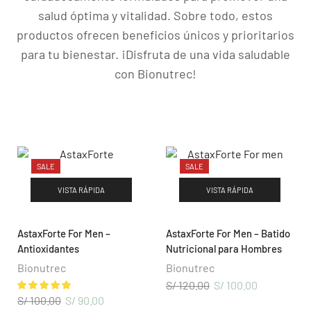
salud óptima y vitalidad. Sobre todo, estos
productos ofrecen beneficios únicos y prioritarios
para tu bienestar. ¡Disfruta de una vida saludable
con Bionutrec!
NUESTROS PRODUCTOS
SALE
SALE
Cuidado Personal
VISTA RÁPIDA
VISTA RÁPIDA
Nutrición Diaria
Wellness Mujer
AstaxForte For Men –
AstaxForte For Men – Batido
Antioxidantes
Nutricional para Hombres
Wellness Hombre
Bionutrec
Bionutrec
Energía y Vitalidad
S/
120.00
S/
100.00
S/
100.00
S/
90.00
DISTRIBUIDORES